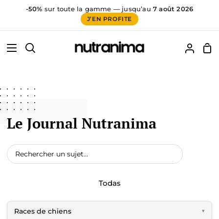
-50%
sur toute la gamme — jusqu’au
7 août 2026
J’EN PROFITE
Ir
60
false
directamente
Car
Buscar
Mi
al
de
cuenta
contenido
co
Le Journal Nutranima
Todas
Races de chiens
▾