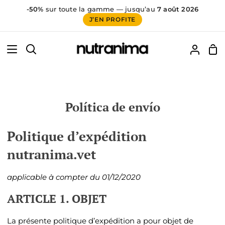
-50%
sur toute la gamme — jusqu’au
7 août 2026
J’EN PROFITE
Ir
60
false
directamente
Car
Buscar
Mi
al
de
cuenta
contenido
co
Política de envío
Politique d’expédition
nutranima.vet
applicable à compter du
01/12/2020
ARTICLE 1. OBJET
La présente politique d’expédition a pour objet de