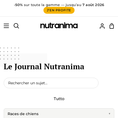
-50%
sur toute la gamme — jusqu’au
7 août 2026
J’EN PROFITE
Vai
60
false
al
Car
Cerca
Il
contenuto
mio
accoun
Le Journal Nutranima
Tutto
Races de chiens
▾