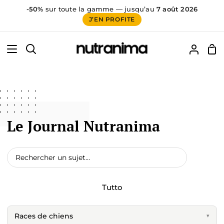
-50%
sur toute la gamme — jusqu’au
7 août 2026
J’EN PROFITE
Vai
60
false
al
Car
Cerca
Il
contenuto
mio
accoun
Le Journal Nutranima
Tutto
Races de chiens
▾