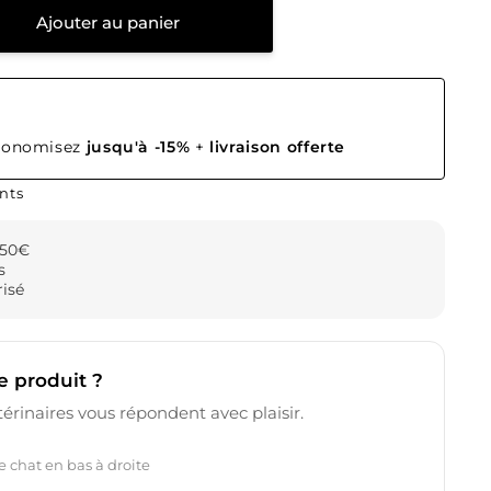
Ajouter au panier
conomisez
jusqu'à -15%
+
livraison offerte
nts
 50€
s
isé
e produit ?
érinaires vous répondent avec plaisir.
le chat en bas à droite