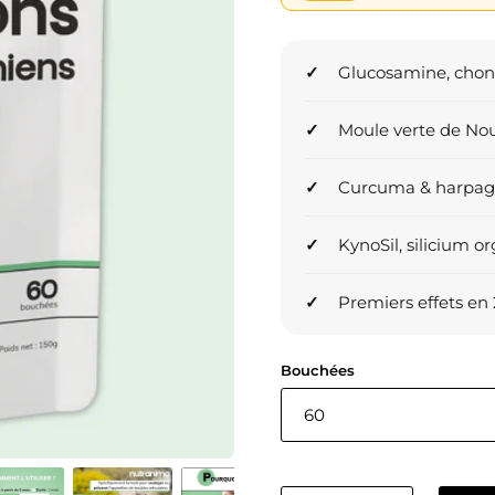
Glucosamine, chon
Moule verte de Nou
Curcuma & harpag
KynoSil, silicium o
Premiers effets en
Bouchées
60