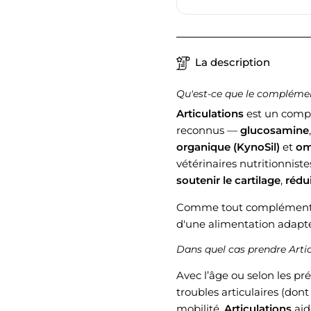
La description
Qu'est-ce que le complémen
Articulations
est un comp
reconnus —
glucosamine
organique (KynoSil)
et
om
vétérinaires nutritionniste
soutenir le cartilage
,
rédui
Comme tout complément ali
d'une alimentation adapté
Dans quel cas prendre Artic
Avec l’âge ou selon les p
troubles articulaires (dont
mobilité.
Articulations
aid