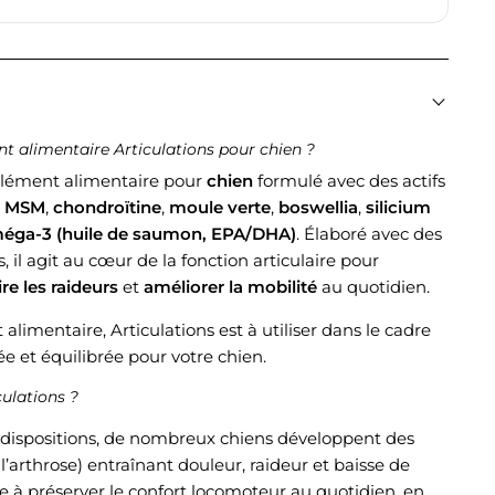
t alimentaire Articulations pour chien ?
lément alimentaire pour
chien
formulé avec des actifs
,
MSM
,
chondroïtine
,
moule verte
,
boswellia
,
silicium
éga-3 (huile de saumon, EPA/DHA)
. Élaboré avec des
s, il agit au cœur de la fonction articulaire pour
re les raideurs
et
améliorer la mobilité
au quotidien.
mentaire, Articulations est à utiliser dans le cadre
e et équilibrée pour votre chien.
ulations ?
rédispositions, de nombreux chiens développent des
 l’arthrose) entraînant douleur, raideur et baisse de
e à préserver le confort locomoteur au quotidien, en