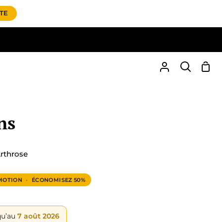
ITE
Pani
Mon
Recherche
compte
ns
rthrose
MOTION
•
ÉCONOMISEZ
50%
qu’au
7 août 2026