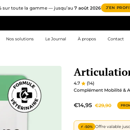
%
sur toute la gamme — jusqu’au
7 août 2026
J’EN PROF
Nos solutions
Le Journal
À propos
Contact
Articulatio
4.7
(14)
Complément Mobilité & A
€14,95
€29,90
PRO
Offre valable jus
⚡ -50%