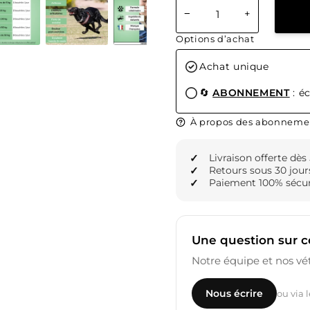
−
+
Options d’achat
Achat unique
🔄
ABONNEMENT
: é
À propos des abonneme
Livraison offerte dès
Retours sous 30 jour
Paiement 100% sécur
Une question sur c
Notre équipe et nos vét
Nous écrire
ou via 