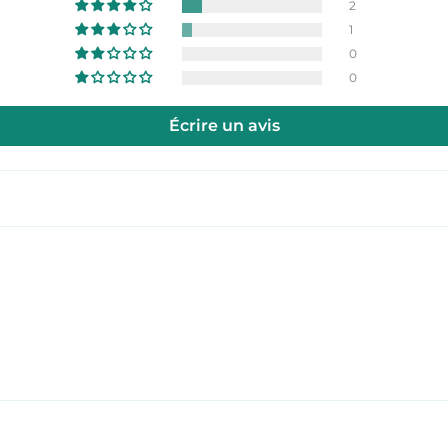
2
1
0
0
Écrire un avis