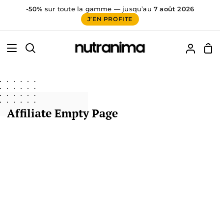
-50%
sur toute la gamme — jusqu’au
7 août 2026
J’EN PROFITE
Passer
60
false
au
Pan
Recherche
Mon
contenu
compt
Affiliate Empty Page