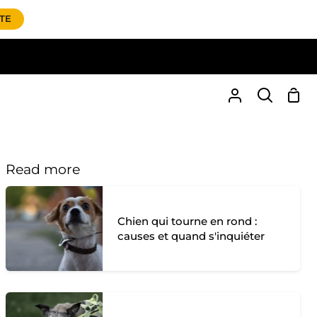
ITE
Sho
My
Search
Cart
Account
Read more
Chien qui tourne en rond :
causes et quand s'inquiéter